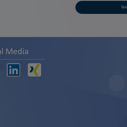
NA
al Media